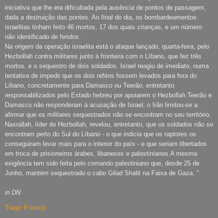
iniciativa que lhe era dificultada pela ausência de pontos de passagem,
dada a destruição das pontes. Ao final do dia, os bombardeamentos
israelitas tinham feito 46 mortos, 17 dos quais crianças, e um número
não identificado de feridos.
Na origem da operação israelita está o ataque lançado, quarta-feira, pelo
Hezbollah contra militares junto à fronteira com o Líbano, que fez três
mortos, e o sequestro de dois soldados. Israel reagiu de imediato, numa
tentativa de impedir que os dois reféns fossem levados para fora do
Líbano, concretamente para Damasco ou Teerão, entretanto
responsabilizados pelo Estado hebreu por apoiarem o Hezbollah.Teerão e
Damasco não responderam à acusação de Israel; o Irão limitou-se a
afirmar que os militares sequestrados não se encontram no seu território.
Nasrallah, líder do Hezbollah, revelou, entretanto, que os soldados não se
encontram perto do Sul do Líbano - o que indicia que os raptores os
conseguiram levar mais para o interior do país - e que seriam libertados
em troca de prisioneiros árabes, libaneses e palestinianos.A mesma
exigência tem sido feita pelo comando palestiniano que, desde 25 de
Junho, mantém sequestrado o cabo Gilad Shalit na Faixa de Gaza. "
in DN
Tiago Franco