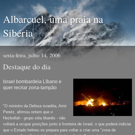
Albarcuel, uma praia na
Sibéria
sexta-feira, julho 14, 2006
Destaque do dia
Israel bombardeia Líbano e
quer recriar zona-tampão
"O ministro da Defesa israelita, Amir
Peretz, afirmou ontem que o
Hezbollah - grupo xiita libanês - não
voltará a ocupar posições junto à fronteira de Israel, o que poderá indiciar
que o Estado hebreu se prepara para voltar a criar uma "zona de