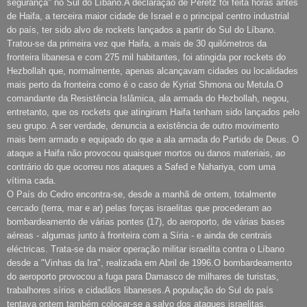
segurança" no Sul do Líbano.A declaração de Peretz foi feita horas antes
de Haifa, a terceira maior cidade de Israel e o principal centro industrial
do país, ter sido alvo de rockets lançados a partir do Sul do Líbano.
Tratou-se da primeira vez que Haifa, a mais de 30 quilómetros da
fronteira libanesa e com 275 mil habitantes, foi atingida por rockets do
Hezbollah que, normalmente, apenas alcançavam cidades ou localidades
mais perto da fronteira como é o caso de Kyriat Shmona ou Metula.O
comandante da Resistência Islâmica, ala armada do Hezbollah, negou,
entretanto, que os rockets que atingiram Haifa tenham sido lançados pelo
seu grupo. A ser verdade, denuncia a existência de outro movimento
mais bem armado e equipado do que a ala armada do Partido de Deus. O
ataque a Haifa não provocou quaisquer mortos ou danos materiais, ao
contrário do que ocorreu nos ataques a Safed e Nahariya, com uma
vítima cada.
O País do Cedro encontra-se, desde a manhã de ontem, totalmente
cercado (terra, mar e ar) pelas forças israelitas que procederam ao
bombardeamento de várias pontes (17), do aeroporto, de várias bases
aéreas - algumas junto à fronteira com a Síria - e ainda de centrais
eléctricas. Trata-se da maior operação militar israelita contra o Líbano
desde a "Vinhas da Ira", realizada em Abril de 1996.O bombardeamento
do aeroporto provocou a fuga para Damasco de milhares de turistas,
trabalhores sírios e cidadãos libaneses.A população do Sul do país
tentava ontem também colocar-se a salvo dos ataques israelitas,